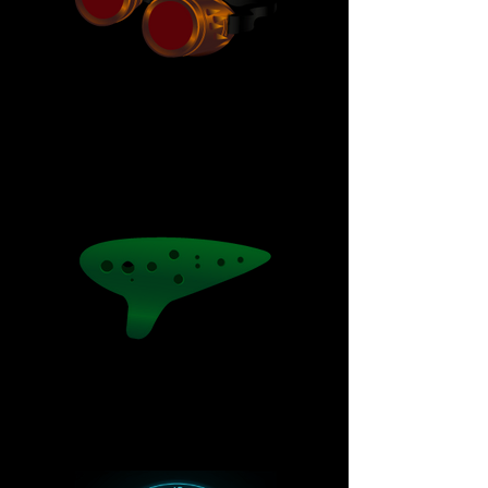
Super óculos
Ocarina lendária