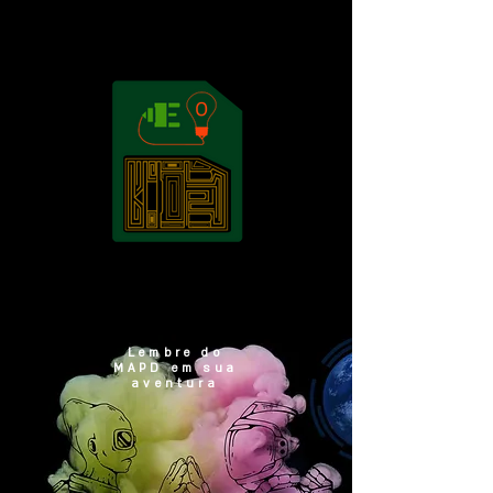
Eurekachip
Lembre do
MAPD em sua
aventura