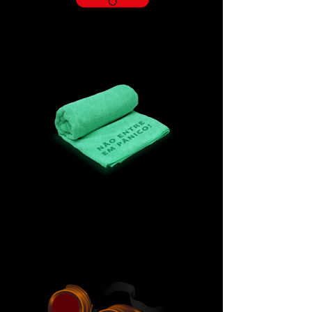
Tablet cósmico
Toalha além da imaginação